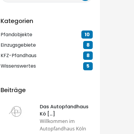
Kategorien
Pfandobjekte
10
Einzugsgebiete
8
KFZ-Pfandhaus
8
Wissenswertes
5
Beiträge
Das Autopfandhaus
Kö […]
Willkommen im
Autopfandhaus Köln