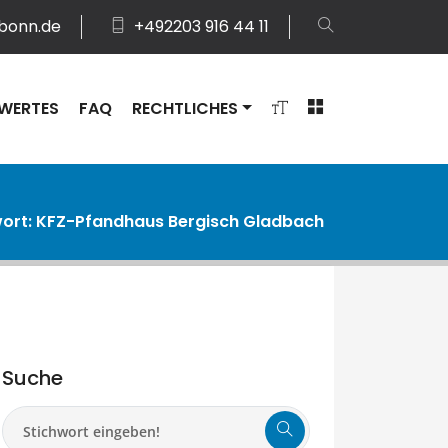
bonn.de
+492203 916 44 11
MODAL ÖFFNEN
MENÜ ÖFFNEN
WERTES
FAQ
RECHTLICHES
ort: KFZ-Pfandhaus Bergisch Gladbach
Suche